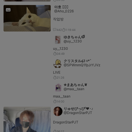
아호 ❤️‍🔥🦊
@Aho_0226
작업방
442
1:19:44
ゆきちゃん🐶ᩚ
@uy__1230
uy__1230
04:49
クリスタル໒꒱ 𓏸*˚
@SPWmmQ1fpJrYJVz
LIVE
21:26
✯まあちゃん❦
@maa__taan
maa__taan
14:00
りゅせぴっぴ‎ꜝ❤︎⬞♪
@DragonStarPJT
DragonStarPJT
36:17