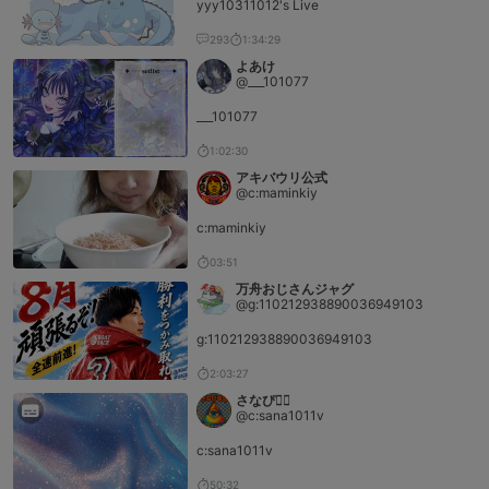
yyy10311012's Live
293
1:34:29
よあけ
@___101077
___101077
1:02:30
アキバウリ公式
@c:maminkiy
c:maminkiy
03:51
万舟おじさんジャグ
@g:110212938890036949103
g:110212938890036949103
2:03:27
さなぴ👁⃤
@c:sana1011v
c:sana1011v
50:32