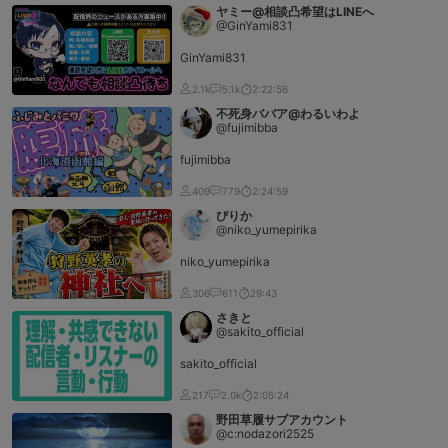
ヤミー@相談凸希望はLINEへ
@GinYami831
GinYami831
2.1k
5.1k
2:22:56
不死身ババア@わるいわよ
@fujimibba
fujimibba
409
779
2:24:59
ぴりか
@niko_yumepirika
niko_yumepirika
306
611
29:43
さきと
@sakito_official
sakito_official
217
2.0k
2:05:24
野田草履サブアカウント
@c:nodazori2525