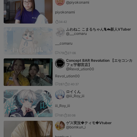
@piyokonami
piyokonami
34:42
ふわねこ こまるちゃん🐈☁️新人VTuber
@___comaru
___comaru
179
27:06
Concept BAR Revolution 【エセコンカ
フェ宇都宮店】
@Revol_ution00
Revol_ution00
287
2:40:37
ロイくん
@iii_Roy_iii
iii_Roy_iii
181
30:06
ゲス実況🍓ティモ🍓Vtuber
@bomkun_i
bomkun_i