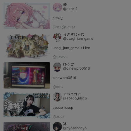
椿
@c:tbk_1
c:tbk_1
324
2:01:34
うさぎじゃむ
@usagi_jam_game
usagi_jam_game's Live
1:45:56
ゆうご
@c:newpro0516
c:newpro0516
01:17
アベココア
@abeco_idscp
abeco_idscp
35:02
冰
@hyosandayo