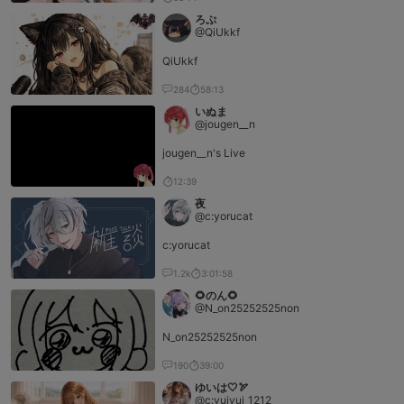
ろぷ
@QiUkkf
QiUkkf
284
58:13
いぬま
@jougen__n
jougen__n's Live
12:39
夜
@c:yorucat
c:yorucat
1.2k
3:01:58
🌻のん🌻
@N_on25252525non
N_on25252525non
190
39:00
ゆいは🤍🏹
@c:yuiyui_1212