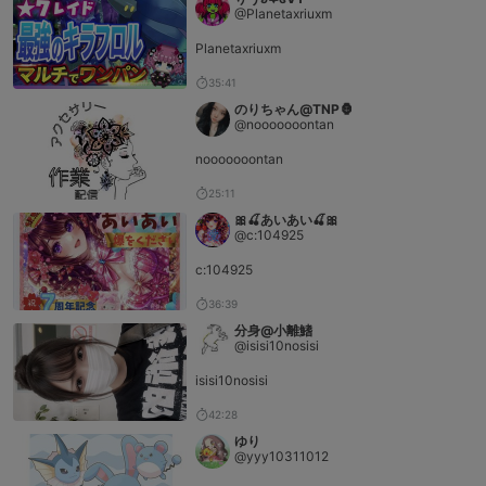
@Planetaxriuxm
Planetaxriuxm
35:41
‍のりちゃん‍@‍TNP🦍
@nooooooontan
nooooooontan
25:11
🎀🍒あいあい🍒🎀
@c:104925
c:104925
36:39
分身@小離鰭
@isisi10nosisi
isisi10nosisi
42:28
ゆり
@yyy10311012