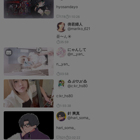
hyosandayo
178
1:10:26
傍若婦人
@mariko_621
昼〜ん☀️
35:59
にゃんして
@n__yan_
n__yan_
03:58
🍮 ℛ♡ℋ🍮
@c:kr_hs80
c:kr_hs80
1:55:38
針 爽真
@hari_soma_
hari_soma_
521
2:02:22