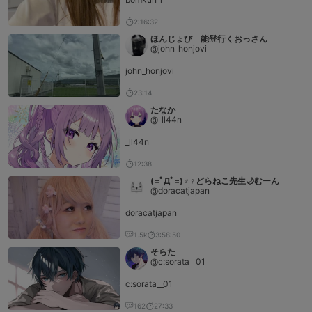
2:16:32
ほんじょび 能登行くおっさん
@john_honjovi
john_honjovi
23:14
たなか
@_ll44n
_ll44n
12:38
(=ﾟДﾟ=)♂♀どらねこ先生🌙むーん
@doracatjapan
doracatjapan
1.5k
3:58:50
そらた
@c:sorata__01
c:sorata__01
162
27:33