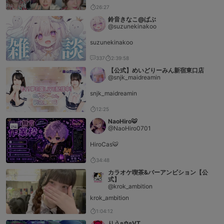
26:27
鈴音きなこ@ばぶ
@suzunekinakoo
suzunekinakoo
337
2:39:58
【公式】めいどりーみん新宿東口店
@snjk_maidreamin
snjk_maidreamin
12:25
NaoHiro🐯
@NaoHiro0701
HiroCas🐯
34:48
カラオケ喫茶&バーアンビション【公
式】
@krok_ambition
krok_ambition
1:04:12
りうʚ✡ɞVT