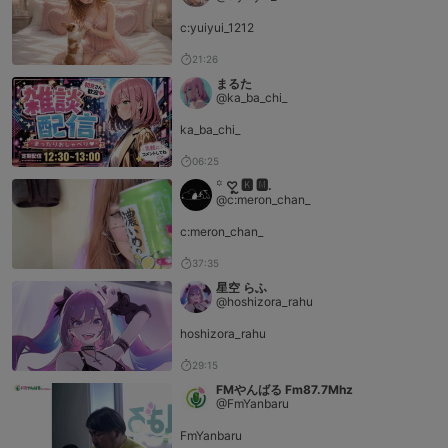
c:yuiyui_1212
21:26
まるた
@ka_ba_chi_
ka_ba_chi_
06:25
꙳ ♡ຼ 🅺 🅼.
@c:meron_chan_
c:meron_chan_
37:35
星空 らふ
@hoshizora_rahu
hoshizora_rahu
29:15
FMやんばる Fm87.7Mhz
@FmYanbaru
FmYanbaru