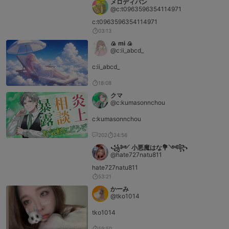
メロディパン
@c:t0963596354114971
c:t0963596354114971
03:13
🍙 mi 🍙
@c:ii_abcd_
c:ii_abcd_
18:08
クマ
@c:kumasonnchou
c:kumasonnchou
202
24:56
꧁༻ 小悪魔はな💐༺꧂
@hate727natu811
hate727natu811
53:21
かーみ
@tko1014
tko1014
59:50