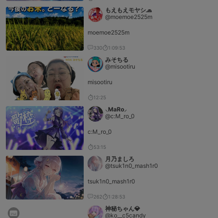
もえもえモヤシ🧢
@moemoe2525m
moemoe2525m
330
1:09:53
みそちる
@misootiru
misootiru
12:25
⸜MaRo⸝‍
@c:M_ro_0
c:M_ro_0
53:15
月乃ましろ
@tsuk1n0_mash1r0
tsuk1n0_mash1r0
262
1:28:53
神秘ちゃん💎
@ko__c5candy