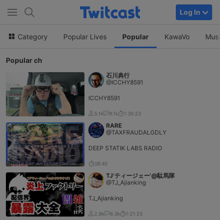
Log In
Category
Popular Lives
Popular
KawaVo
Mus
Popular ch
石川典行
@ICCHY8591
ICCHY8591
5.1k
9.1k
1:35:23
RARE
@TAXFRAUDALGDLY
DEEP STATIK LABS RADIO
08:40
TJ'ティージェー'@駄馬隊
@TJ_Ajianking
TJ_Ajianking
2.8k
6.3k
1:21:23