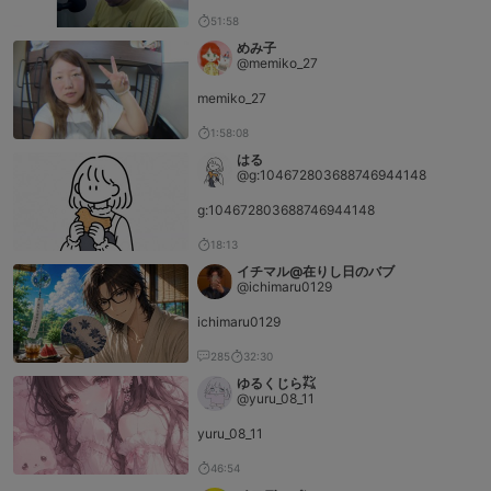
51:58
めみ子
@memiko_27
memiko_27
1:58:08
はる
@g:104672803688746944148
g:104672803688746944148
18:13
イチマル@在りし日のバブ
@ichimaru0129
ichimaru0129
285
32:30
ゆるくじら㌠
@yuru_08_11
yuru_08_11
46:54