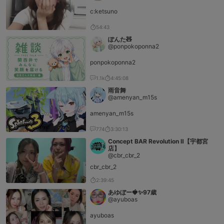
c:ketsuno
54:43
ぽんた🧸
@ponpokoponna2
ponpokoponna2
1.1k
4:45:08
雨音舞
@amenyan_m15s
amenyan_m15s
774
3:30:13
Concept BAR Revolution Ⅱ【宇都宮
店】
@cbr_cbr_2
cbr_cbr_2
2:39:45
あゆぼー🍓✨97歳
@ayuboas
ayuboas