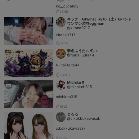
ko__c5candy
28:59
キラナ（Qtwins）♦︎2/6（土）Qバンド
ワンマン渋谷eggman
@kirana0717
kirana0717
02:19
新名ふうた⋆⸜🧻⸝‍⋆
@NiinaFuuta44
NiinaFuuta44
2:42:17
Michiko🍷
@michkob315
michkob315
15:21
とろろ
@c:kokkukawasak
c:kokkukawasak
03:14