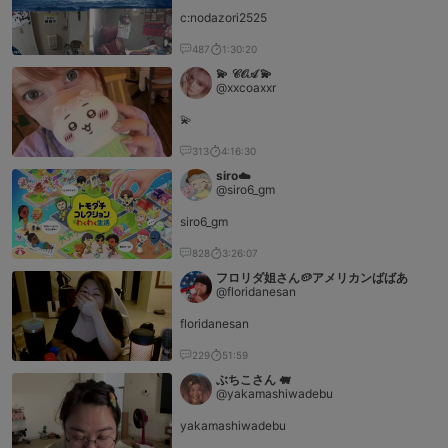
c:nodazori2525
487
1:30:20
💫 𝒞‌𝒪‌𝒜 💫
@xxcoaxxr
💫
313
4:16:30
siro☁️
@siro6_gm
siro6_gm
828
3:26:07
フロリダ姐さん🥔アメリカンばばあ
@floridanesan
floridanesan
229
51:59
ぶちこさん 🐖
@yakamashiwadebu
yakamashiwadebu