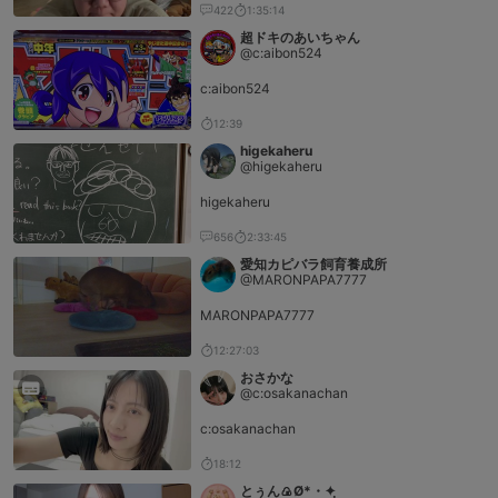
422
1:35:14
超ドキのあいちゃん
@c:aibon524
c:aibon524
12:39
higekaheru
@higekaheru
higekaheru
656
2:33:45
愛知カピバラ飼育養成所
@MARONPAPA7777
MARONPAPA7777
12:27:03
おさかな
@c:osakanachan
c:osakanachan
18:12
とぅん🍙Ø*・✦ฺ