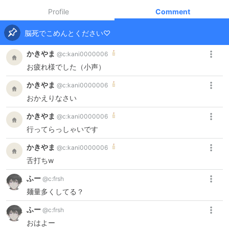
Profile
Comment
脳死でこめんとください♡
かきやま
@
c:kani0000006
お疲れ様でした（小声）
かきやま
@
c:kani0000006
おかえりなさい
かきやま
@
c:kani0000006
行ってらっしゃいです
かきやま
@
c:kani0000006
舌打ちw
ふー
@
c:frsh
麺量多くしてる？
ふー
@
c:frsh
おはよー