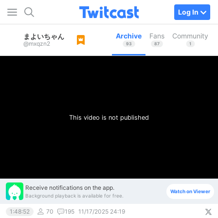
Log In
Archive
Fans
Community
まよいちゃん
@mxqzn2
93
87
1
This video is not published
Receive notifications on the app.
Watch on Viewer
Background playback is available for free.
1:48:52
70
195
11/17/2025 24:19