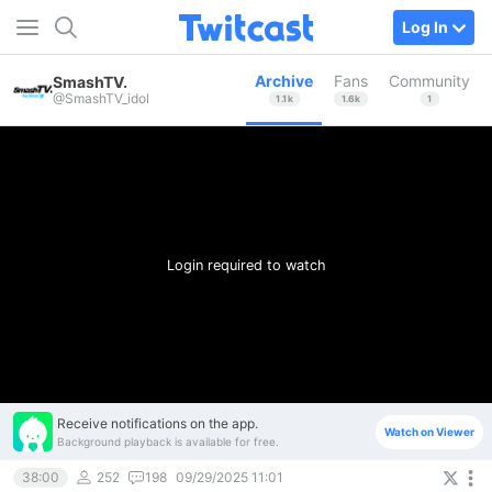
Log In
Archive
Fans
Community
SmashTV.
@SmashTV_idol
1.1k
1.6k
1
Login required to watch
Receive notifications on the app.
Watch on Viewer
Background playback is available for free.
38:00
252
198
09/29/2025 11:01