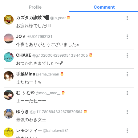
Profile
Comment
カズタカ讃岐◥█
@
jp_year
お疲れ様でした🙇‍♂️
JO☆
@
JO17992131
今夜もありがとうございました✊️
CHAKE
@
g:102000425990543344005
おつかれさまでした〜💕
手越Mina
@
ama_temari
またねー！ｗ
む ぅ む☮
@
moo__moo__
まーーたねーー
ゆうき
@
g:111780894332675570564
最強のわき女王
レモンティー
@
kaholove531